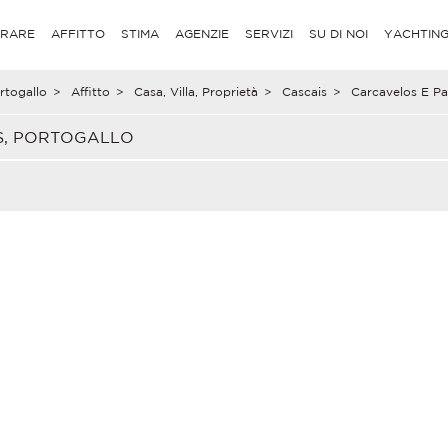
RARE
AFFITTO
STIMA
AGENZIE
SERVIZI
SU DI NOI
YACHTIN
rtogallo
>
Affitto
>
Casa, Villa, Proprietà
>
Cascais
>
Carcavelos E P
OS, PORTOGALLO