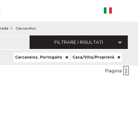
G
arede
>
Carcavelos
FILTRARE I RISULTATI
Carcavelos, Portogallo
Casa/Villa/Proprietà
Pagina
1