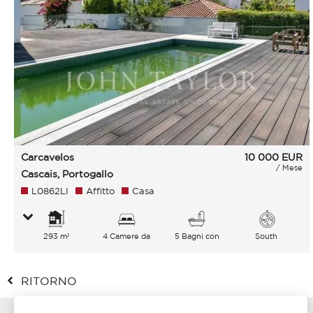
Carcavelos
10 000
EUR
/ Mese
Cascais, Portogallo
L0862LI
Affitto
Casa
293 m²
4 Camere da
5 Bagni con
South
letto
vasca
RITORNO