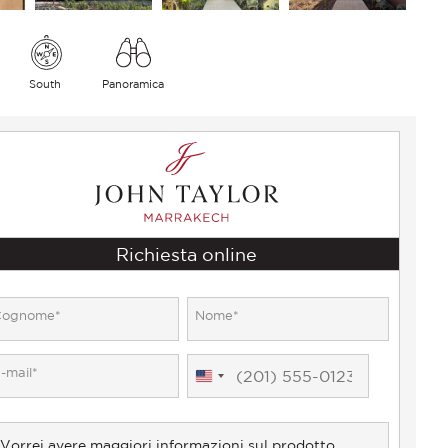
South
Panoramica
Richiesta online
United
States
+1