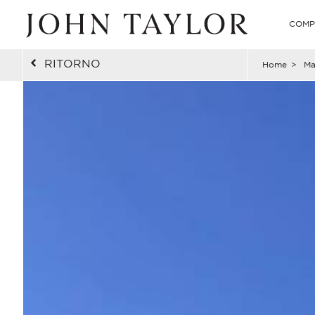
COMP
RITORNO
Home
>
Ma