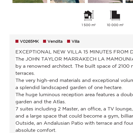
1 500 m²
10 000 m²
V0265MK
Vendita
Villa