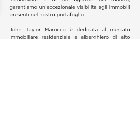
garantiamo un’eccezionale visibilità agli immobili
presenti nel nostro portafoglio.
pzioni
 le tue impostazioni sulla privacy, garantendo la conformità alle
John Taylor Marocco è dedicata al mercato
immobiliare residenziale e alberghiero di alto
livello a Marrakech ed Essaouira. Disponiamo di
un database di clienti internazionali che arrivano
nella nostra agenzia attraverso la nostra rete
internazionale.
Offriamo un portafoglio curato di proprietà
selezionate, che si tratti di riad nella Medina
storica o di ville nelle zone più richieste, tra cui la
Palmeraie o esclusivi resort golfistici.
Siamo orgogliosi di combinare una conoscenza
approfondita del mercato locale con
l’incomparabile competenza e la totale