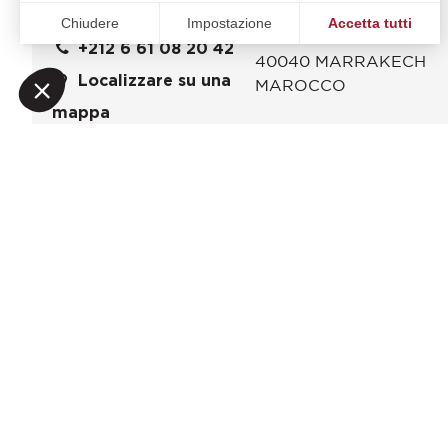
La Mamounia
Richiesta online
Chiudere
Impostazione
Accetta tutti
Avenue Bab Jdid
+212 6 61 08 20 42
Piattaforma di Gestione del Consenso: Personalizza le tue o
Axeptio consent
40040
MARRAKECH
La nostra piattaforma ti consente di personalizzare e gestire
Localizzare su una
MAROCCO
mappa