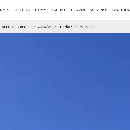
RARE
AFFITTO
STIMA
AGENZIE
SERVIZI
SU DI NOI
YACHTIN
rocco
>
Vendita
>
Casa/villa/proprietà
>
Marrakech