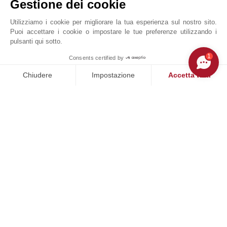
Gestione dei cookie
Utilizziamo i cookie per migliorare la tua esperienza sul nostro sito.
Puoi accettare i cookie o impostare le tue preferenze utilizzando i
pulsanti qui sotto.
1
Consents certified by
MAKE ENQUIRY
Chiudere
Impostazione
Accetta tutti
Richiesta online
Piattaforma di Gestione del Consenso: Personalizza le tue opzi
Axeptio consent
+39 02 48 19 94 64
La nostra piattaforma ti consente di personalizzare e gestire le
Localizzare su una mappa
SUMPTUOSAE DOMUS SRL
26, Via A. Saffi
20123
MILANO
ITALIA
JOHN TAYLOR - SAFFI
L’agenzia John Taylor Milano, situata in prossimità di
Corso Magenta e della celebre basilica Santa Maria