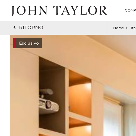
COMP
RITORNO
Home
>
Ita
Esclusivo