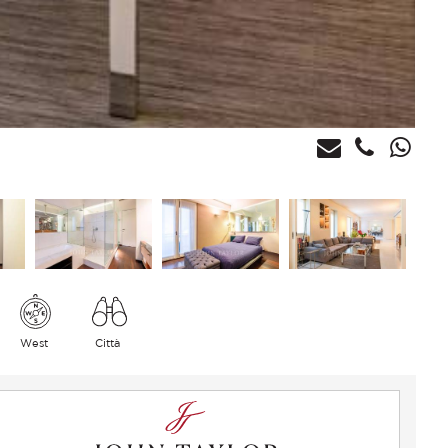
West
Città