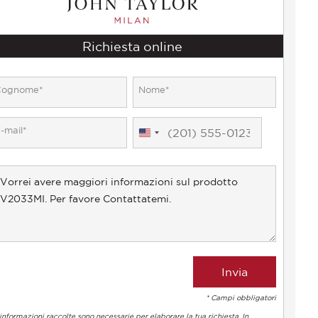
Richiesta online
United
States
+1
* Campi obbligatori
informazioni raccolte sono necessarie per elaborare la tua richiesta. In