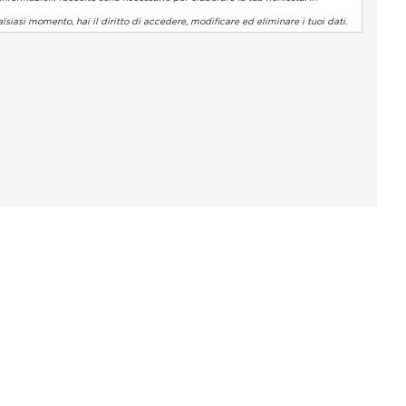
lsiasi momento, hai il diritto di accedere, modificare ed eliminare i tuoi dati.
 normative. Personalizza le tue preferenze per controllare come l