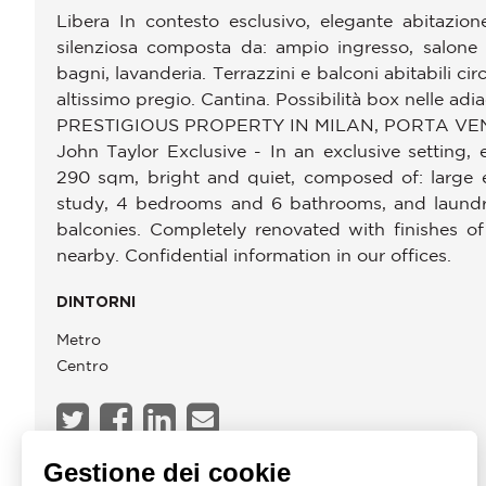
Libera In contesto esclusivo, elegante abitazi
silenziosa composta da: ampio ingresso, salone
bagni, lavanderia. Terrazzini e balconi abitabili ci
altissimo pregio. Cantina. Possibilità box nelle adi
PRESTIGIOUS PROPERTY IN MILAN, PORTA VE
John Taylor Exclusive - In an exclusive setting,
290 sqm, bright and quiet, composed of: large e
study, 4 bedrooms and 6 bathrooms, and laundry
balconies. Completely renovated with finishes of 
nearby. Confidential information in our offices.
DINTORNI
Metro
Centro
Gestione dei cookie
JOHN TAYLOR MILAN