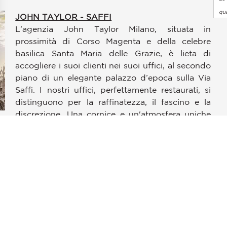
qua
JOHN TAYLOR - SAFFI
L’agenzia John Taylor Milano, situata in
prossimità di Corso Magenta e della celebre
basilica Santa Maria delle Grazie, è lieta di
accogliere i suoi clienti nei suoi uffici, al secondo
piano di un elegante palazzo d’epoca sulla Via
pzioni
Saffi. I nostri uffici, perfettamente restaurati, si
 le tue impostazioni sulla privacy, garantendo la conformità alle
distinguono per la raffinatezza, il fascino e la
discrezione. Una cornice e un'atmosfera uniche
dove un personale competente e specializzato
sarà sempre disponibile per offrire servizi di
consulenza.
JOHN TAYLOR - SENATO
Grazie al grande successo della prima agenzia di
Milano, John Taylor ha aperto una seconda
agenzia nella bellissima città italiana, situata sulla
sempre popolare Via Senato, proprio nel centro