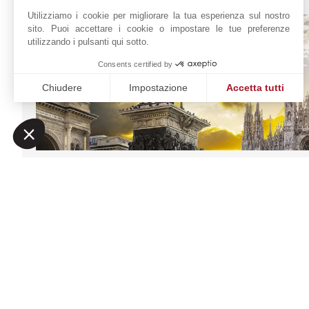
Utilizziamo i cookie per migliorare la tua esperienza sul nostro
sito. Puoi accettare i cookie o impostare le tue preferenze
utilizzando i pulsanti qui sotto.
Consents certified by
Chiudere
Impostazione
Accetta tutti
Piattaforma di Gestione del Consenso: Personalizza le tue o
Axeptio consent
La nostra piattaforma ti consente di personalizzare e gestire
SUMPTUOSAE DOMUS
Richiesta online
SRL
+39 02 48 19 94 64
Localizzare su una
26, Via A. Saffi
20123
MILANO
mappa
ITALIA