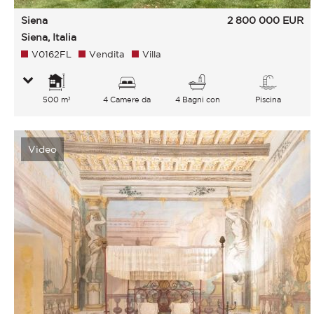
Siena
2 800 000
EUR
Siena, Italia
V0162FL
Vendita
Villa
500 m²
4 Camere da
4 Bagni con
Piscina
letto
vasca
Video