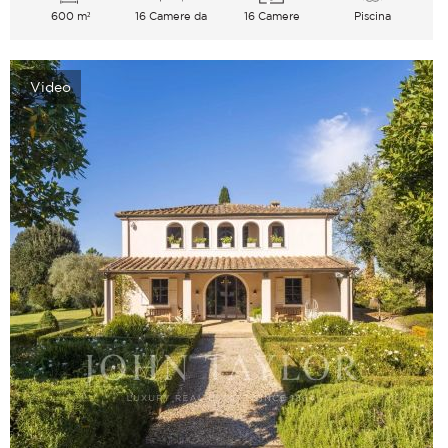
600 m²
16 Camere da
16 Camere
Piscina
letto
Video