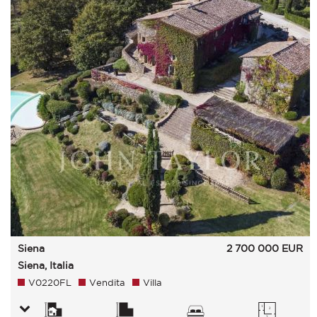
Siena
2 700 000
EUR
Siena, Italia
V0220FL
Vendita
Villa