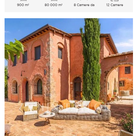
900 m²
80 000 m²
8 Camere da
12 Camere
letto