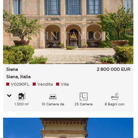
Siena
2 800 000
EUR
Siena, Italia
V0290FL
Vendita
Villa
1 300 m²
10 Camere da
25 Camere
8 Bagni con
letto
vasca