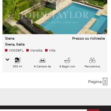
Siena
Prezzo su richiesta
Siena, Italia
V0038FL
Vendita
Villa
935 m²
8 Camere da
8 Bagni con
Panoramica
letto
vasca
Pagina
1