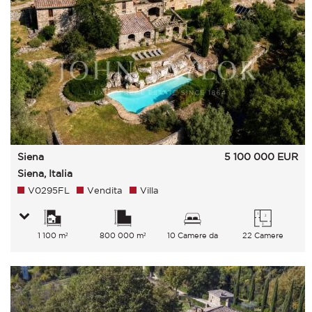
Siena
5 100 000
EUR
Siena, Italia
V0295FL
Vendita
Villa
1 100 m²
800 000 m²
10 Camere da
22 Camere
letto