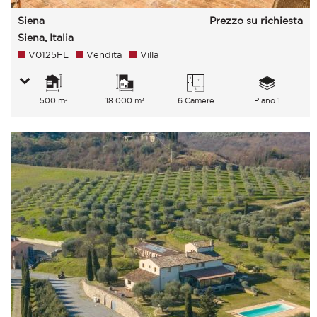
Siena
Prezzo su richiesta
Siena, Italia
V0125FL
Vendita
Villa
500 m²
18 000 m²
6 Camere
Piano 1