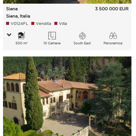
Siena
3 500 000
EUR
Siena, Italia
V0124FL
Vendita
Villa
500 m²
10 Camere
South East
Panoramica