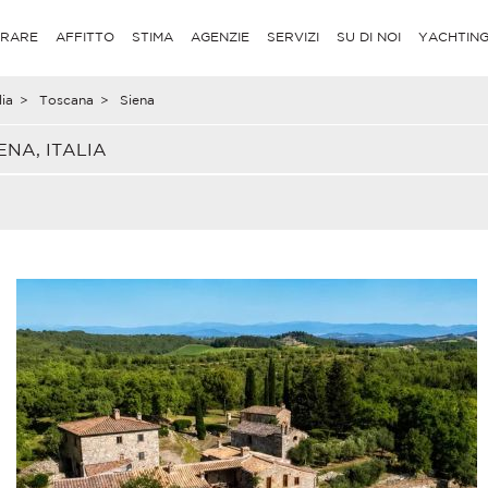
RARE
AFFITTO
STIMA
AGENZIE
SERVIZI
SU DI NOI
YACHTIN
lia
>
Toscana
>
Siena
NA, ITALIA