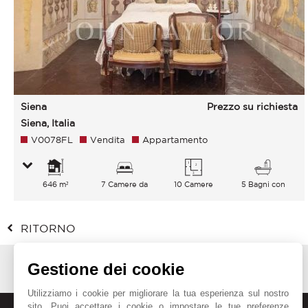
Siena
Prezzo su richiesta
Siena, Italia
V0078FL
Vendita
Appartamento
646 m²
7 Camere da
10 Camere
5 Bagni con
letto
vasca
RITORNO
Gestione dei cookie
Utilizziamo i cookie per migliorare la tua esperienza sul nostro
sito. Puoi accettare i cookie o impostare le tue preferenze