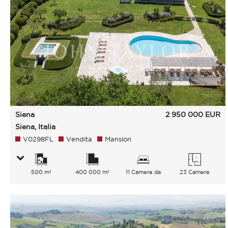
Siena
2 950 000
EUR
Siena, Italia
V0298FL
Vendita
Mansion
500 m²
400 000 m²
11 Camere da
23 Camere
letto