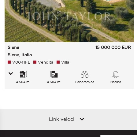
Siena
15 000 000
EUR
Siena, Italia
V0041FL
Vendita
Villa
4 584 m²
4 584 m²
Panoramica
Piscina
Link veloci