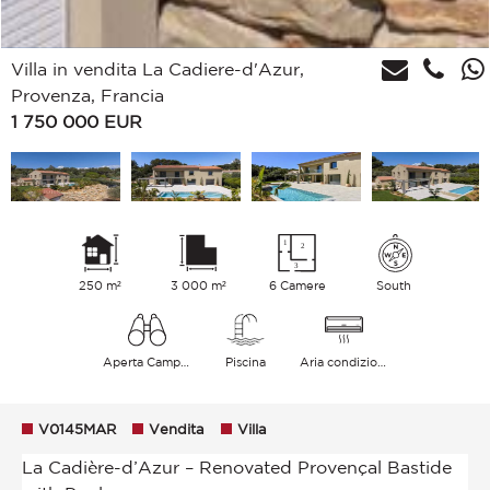
Villa in vendita La Cadiere-d'Azur,
Provenza, Francia
1 750 000
EUR
250 m²
3 000 m²
6 Camere
South
Aperta Campagna Colline
Piscina
Aria condizionata
V0145MAR
Vendita
Villa