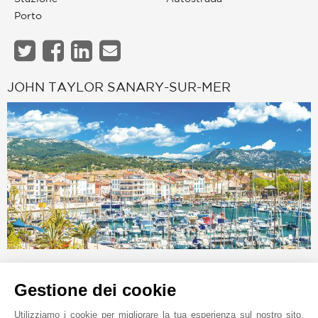
Porto
JOHN TAYLOR SANARY-SUR-MER
Richiesta online
Gestione dei cookie
+33 6 60 24 00 92
Localizzare su una mappa
Utilizziamo i cookie per migliorare la tua esperienza sul nostro sito.