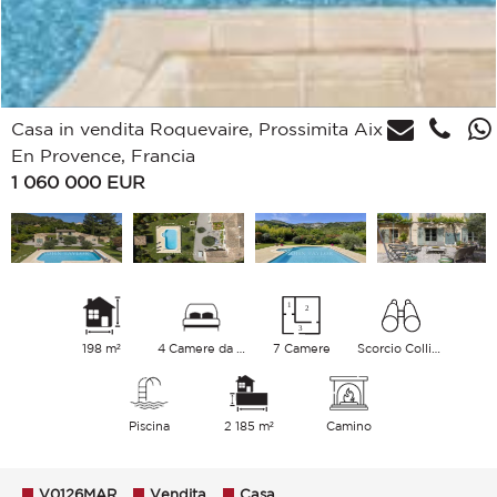
Casa in vendita Roquevaire, Prossimita Aix
En Provence, Francia
1 060 000
EUR
198 m²
4 Camere da letto
7 Camere
Scorcio Colline
Piscina
2 185 m²
Camino
V0126MAR
Vendita
Casa