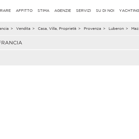
RARE
AFFITTO
STIMA
AGENZIE
SERVIZI
SU DI NOI
YACHTIN
ancia
>
Vendita
>
Casa, Villa, Proprietà
>
Provenza
>
Luberon
>
Maz
 FRANCIA