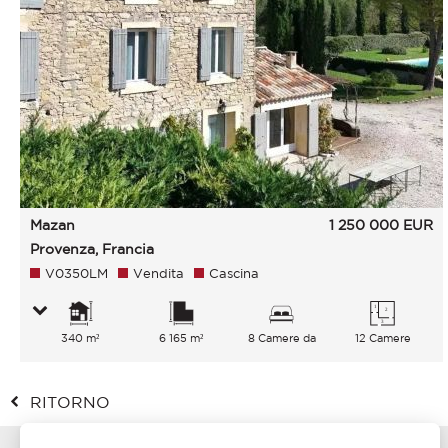
Mazan
1 250 000
EUR
Provenza, Francia
V0350LM
Vendita
Cascina
340 m²
6 165 m²
8 Camere da
12 Camere
letto
RITORNO