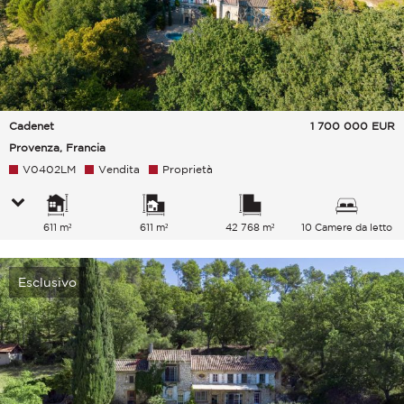
Cadenet
1 700 000
EUR
Provenza, Francia
V0402LM
Vendita
Proprietà
611 m²
611 m²
42 768 m²
10 Camere da letto
Esclusivo