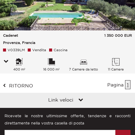
Cadenet
1 350 000
EUR
Provenza, Francia
V0339LM
Vendita
Cascina
400 m²
16 000 m²
7 Camere da letto
11 Camere
Pagina
1
RITORNO
Link veloci
Ricevete le nostre ultimissime offerte, tendenze e racconti
direttamente nella vostra casella di posta