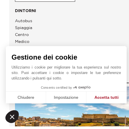
DINTORNI
Autobus
Spiaggia
Centro
Medico
Stazione
Gestione dei cookie
Utilizziamo i cookie per migliorare la tua esperienza sul nostro
sito. Puoi accettare i cookie o impostare le tue preferenze
JOHN TAYLOR MARSEIL
utilizzando i pulsanti qui sotto.
Consents certified by
Chiudere
Impostazione
Accetta tutti
Piattaforma di Gestione del Consenso: Personalizza le tue o
Axeptio consent
La nostra piattaforma ti consente di personalizzare e gestire