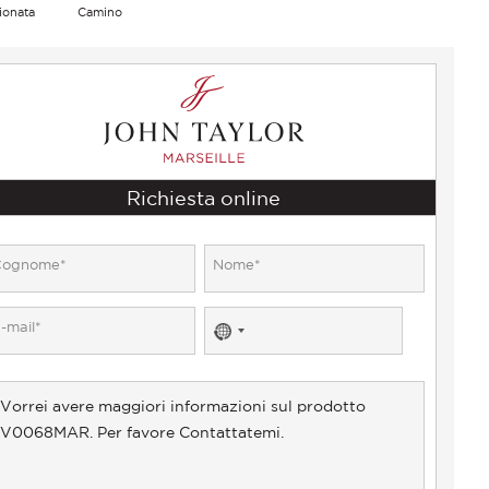
ionata
Camino
Richiesta online
No
country
selected