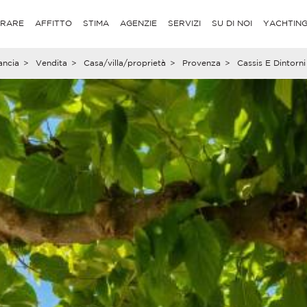
RARE
AFFITTO
STIMA
AGENZIE
SERVIZI
SU DI NOI
YACHTIN
ancia
>
Vendita
>
Casa/villa/proprietà
>
Provenza
>
Cassis E Dintorni