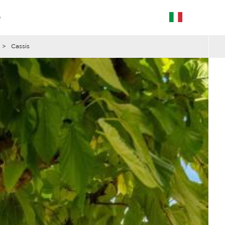
G
>
Cassis