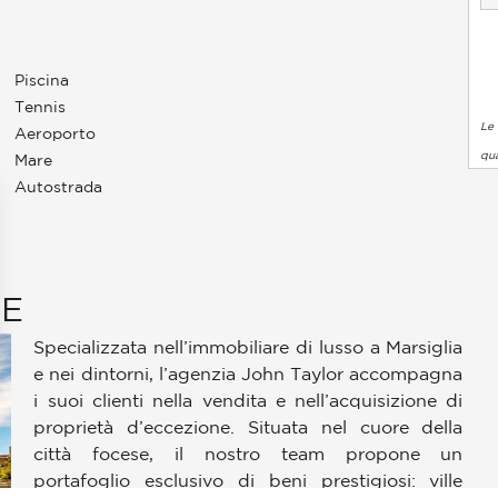
Piscina
Tennis
Le 
Aeroporto
qua
Mare
Autostrada
LE
Specializzata nell’immobiliare di lusso a Marsiglia
e nei dintorni, l’agenzia John Taylor accompagna
i suoi clienti nella vendita e nell’acquisizione di
pzioni
proprietà d’eccezione. Situata nel cuore della
 le tue impostazioni sulla privacy, garantendo la conformità alle
città focese, il nostro team propone un
portafoglio esclusivo di beni prestigiosi: ville