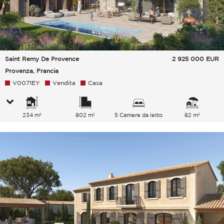
Saint Remy De Provence
2 925 000
EUR
Provenza, Francia
V0071EY
Vendita
Casa
234 m²
802 m²
5 Camere da letto
82 m²