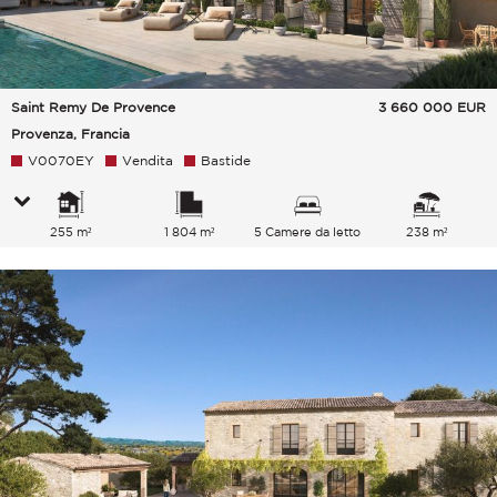
Saint Remy De Provence
3 660 000
EUR
Provenza, Francia
V0070EY
Vendita
Bastide
255 m²
1 804 m²
5 Camere da letto
238 m²