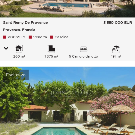
Saint Remy De Provence
3 550 000
EUR
Provenza, Francia
V0069EY
Vendita
Cascina
260 m²
1 375 m²
5 Camere da letto
191 m²
Esclusivo