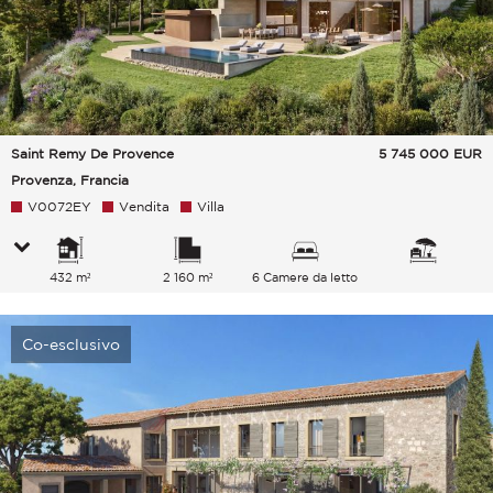
Saint Remy De Provence
5 745 000
EUR
Provenza, Francia
V0072EY
Vendita
Villa
432 m²
2 160 m²
6 Camere da letto
Co-esclusivo