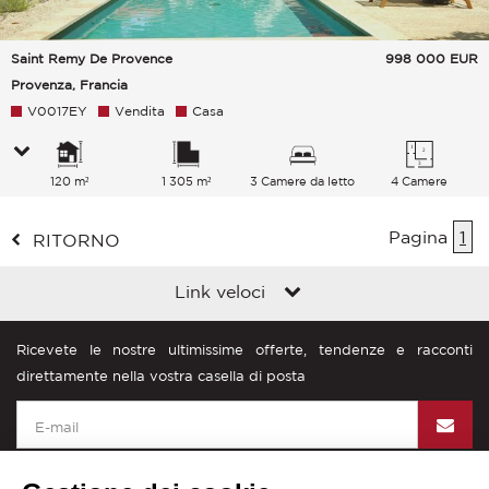
Saint Remy De Provence
998 000
EUR
Provenza, Francia
V0017EY
Vendita
Casa
120 m²
1 305 m²
3 Camere da letto
4 Camere
Pagina
1
RITORNO
Link veloci
Ricevete le nostre ultimissime offerte, tendenze e racconti
direttamente nella vostra casella di posta