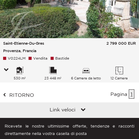
Saint-Etienne-Du-Gres
2 799 000
EUR
Provenza, Francia
V0224LM
Vendita
Bastide
530 m²
23 448 m²
6 Camere da letto
12 Camere
Pagina
1
RITORNO
Link veloci
Ricevete le nostre ultimissime offerte, tendenze e racconti
direttamente nella vostra casella di posta