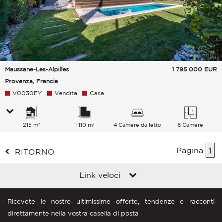
Maussane-Les-Alpilles
1 795 000
EUR
Provenza, Francia
V0030EY
Vendita
Casa
215 m²
1 110 m²
4 Camere da letto
6 Camere
Pagina
1
RITORNO
Link veloci
Ricevete le nostre ultimissime offerte, tendenze e racconti
direttamente nella vostra casella di posta