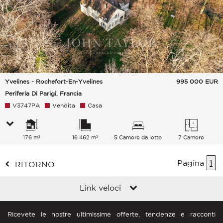
Yvelines - Rochefort-En-Yvelines
995 000
EUR
Periferia Di Parigi, Francia
V3747PA
Vendita
Casa
176 m²
16 462 m²
5 Camere da letto
7 Camere
Pagina
1
RITORNO
Link veloci
Ricevete le nostre ultimissime offerte, tendenze e racconti