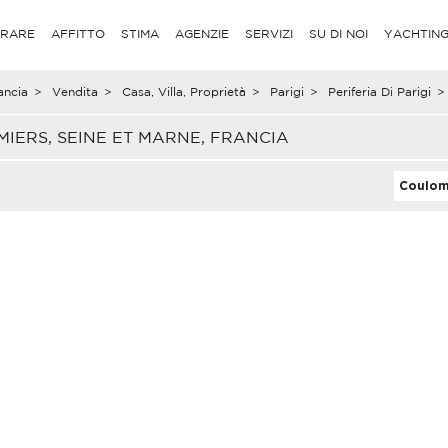
RARE
AFFITTO
STIMA
AGENZIE
SERVIZI
SU DI NOI
YACHTIN
ancia
>
Vendita
>
Casa, Villa, Proprietà
>
Parigi
>
Periferia Di Parigi
>
MIERS, SEINE ET MARNE, FRANCIA
Coulom