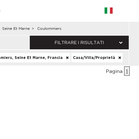
G
Seine Et Marne
>
Coulommiers
FILTRARE I RISULTATI
miers, Seine Et Marne, Francia
Casa/Villa/Proprietà
Pagina
1