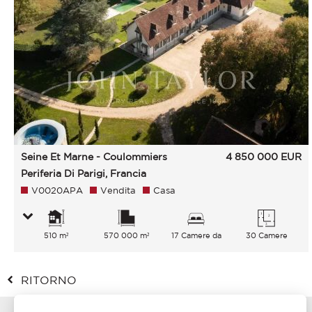
Seine Et Marne - Coulommiers
4 850 000
EUR
Periferia Di Parigi, Francia
V0020APA
Vendita
Casa
510 m²
570 000 m²
17 Camere da
30 Camere
letto
RITORNO