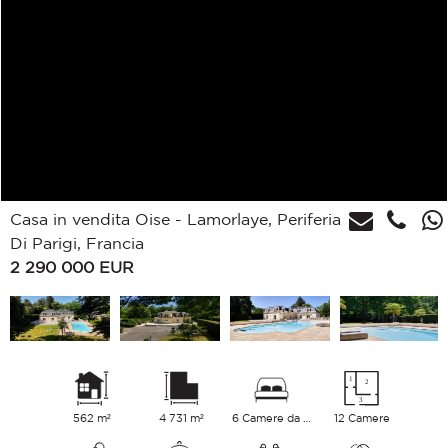
Casa in vendita Oise - Lamorlaye, Periferia
Di Parigi, Francia
2 290 000
EUR
562 m²
4 731 m²
6 Camere da letto
12 Camere