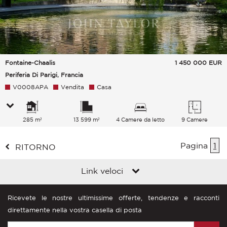
Fontaine-Chaalis
1 450 000
EUR
Periferia Di Parigi, Francia
V0008APA
Vendita
Casa
285 m²
13 599 m²
4 Camere da letto
9 Camere
Pagina
1
RITORNO
Link veloci
Ricevete le nostre ultimissime offerte, tendenze e racconti
direttamente nella vostra casella di posta