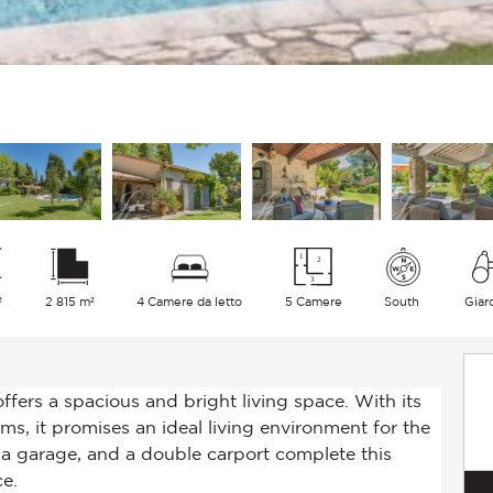
²
2 815 m²
4 Camere da letto
5 Camere
South
Giar