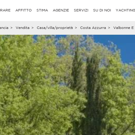
RARE
AFFITTO
STIMA
AGENZIE
SERVIZI
SU DI NOI
YACHTIN
ancia
>
Vendita
>
Casa/villa/proprietà
>
Costa Azzurra
>
Valbonne E 