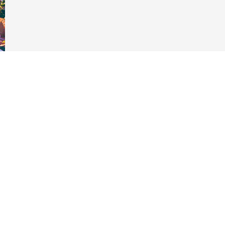
pzioni
 le tue impostazioni sulla privacy, garantendo la conformità alle
l sito web GeoHazards.
georisques.gouv.fr
 2024)