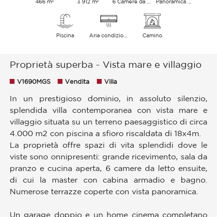
466 m²
3 912 m²
6 Camere da letto
Panoramica Mare
Piscina
Aria condizionata
Camino
Proprietà superba - Vista mare e villaggio
V1690MGS
Vendita
Villa
In un prestigioso dominio, in assoluto silenzio,
splendida villa contemporanea con vista mare e
villaggio situata su un terreno paesaggistico di circa
4.000 m2 con piscina a sfioro riscaldata di 18x4m.
La proprietà offre spazi di vita splendidi dove le
viste sono onnipresenti: grande ricevimento, sala da
pranzo e cucina aperta, 6 camere da letto ensuite,
di cui la master con cabina armadio e bagno.
Numerose terrazze coperte con vista panoramica.
Un garage doppio e un home cinema completano