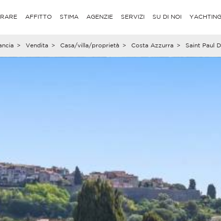
RARE
AFFITTO
STIMA
AGENZIE
SERVIZI
SU DI NOI
YACHTIN
ancia
>
Vendita
>
Casa/villa/proprietà
>
Costa Azzurra
>
Saint Paul 