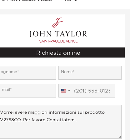
Richiesta online
United
States
+1