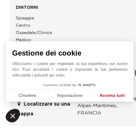
DINTORNI
Spiaggia
Centro
Ospedale/Clinica
Medico
Gestione dei cookie
Utilizziamo i cookie per migliorare la tua esperienza sul nostro
sito. Puoi accettare i cookie o impostare le tue preferenze
JOHN TAYLOR SAINT-PA
utilizzando i pulsanti qui sotto.
JOHN TAYLOR SAS
Richiesta online
Consents certified by
Route de Saint Paul
+33 4 93 32 83 40
Chiudere
Impostazione
Accetta tutti
06480
La Colle-sur-Lou
Localizzare su una
Piattaforma di Gestione del Consenso: Personalizza le tue o
Alpes-Maritimes
,
Axeptio consent
La nostra piattaforma ti consente di personalizzare e gestire
FRANCIA
mappa