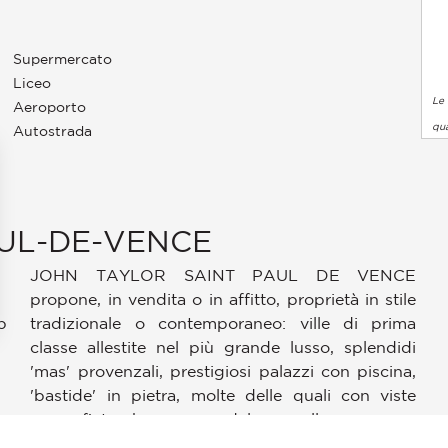
Supermercato
Liceo
Le 
Aeroporto
qua
Autostrada
UL-DE-VENCE
JOHN TAYLOR SAINT PAUL DE VENCE
propone, in vendita o in affitto, proprietà in stile
p
tradizionale o contemporaneo: ville di prima
pzioni
classe allestite nel più grande lusso, splendidi
 le tue impostazioni sulla privacy, garantendo la conformità alle
'mas' provenzali, prestigiosi palazzi con piscina,
'bastide' in pietra, molte delle quali con viste
mozzafiato che passano dal mare alla campagna
incontaminata, nonché appartamenti e attici di