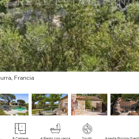
urra, Francia
o
8 Camere
4 Bagni con vasca
South
Aperta Piscina Giar