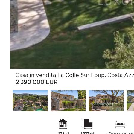
Casa in vendita La Colle Sur Loup, Costa Azz
2 390 000
EUR
238 m²
1 533 m²
4 Camere da lett