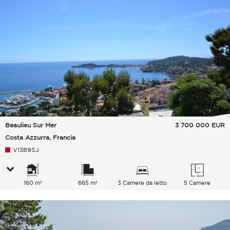
Beaulieu Sur Mer
3 700 000
EUR
Costa Azzurra, Francia
V1389SJ
160 m²
665 m²
3 Camere da letto
5 Camere