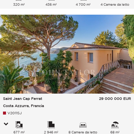
320 m²
436 m²
4 700 m²
4 Camere da letto
Saint Jean Cap Ferrat
29 000 000
EUR
Costa Azzurra, Francia
V2011SJ
677 m²
2 946 m²
8 Camere da letto
68 m²