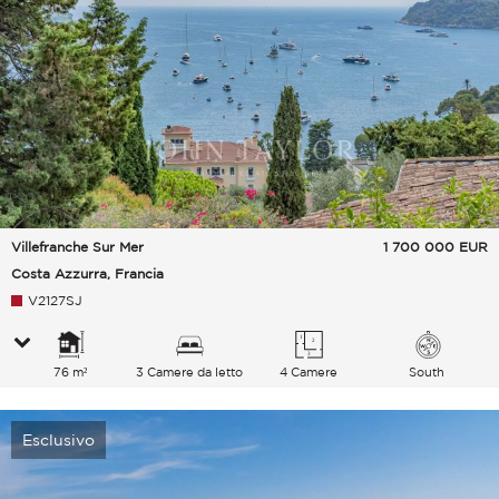
Villefranche Sur Mer
1 700 000
EUR
Costa Azzurra, Francia
V2127SJ
76 m²
3 Camere da letto
4 Camere
South
Esclusivo