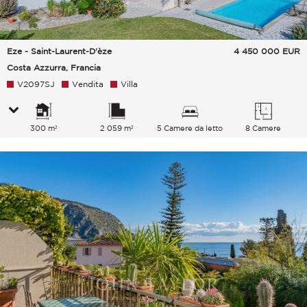
Eze - Saint-Laurent-D'èze
4 450 000
EUR
Costa Azzurra, Francia
V2097SJ
Vendita
Villa
300 m²
2 059 m²
5 Camere da letto
8 Camere