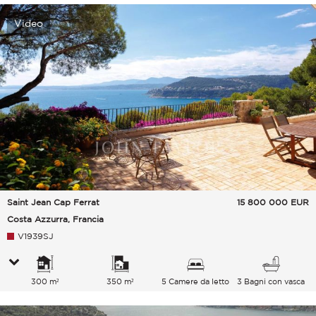
Video
Saint Jean Cap Ferrat
15 800 000
EUR
Costa Azzurra, Francia
V1939SJ
300 m²
350 m²
5 Camere da letto
3 Bagni con vasca