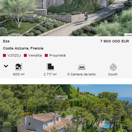
Eze
7 900 000
EUR
Costa Azzurra, Francia
V2112SJ
Vendita
Proprietà
600 m²
2 717 m²
5 Camere da letto
South