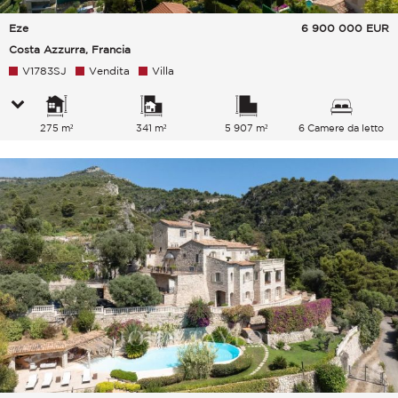
Eze
6 900 000
EUR
Costa Azzurra, Francia
V1783SJ
Vendita
Villa
275 m²
341 m²
5 907 m²
6 Camere da letto