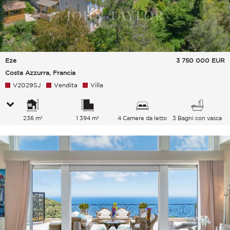
Eze
3 750 000
EUR
Costa Azzurra, Francia
V2029SJ
Vendita
Villa
236 m²
1 394 m²
4 Camere da letto
3 Bagni con vasca