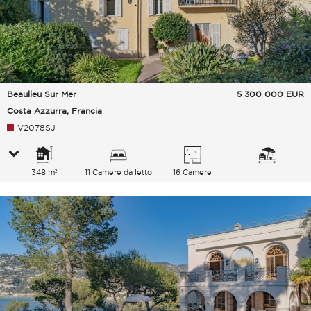
Beaulieu Sur Mer
5 300 000
EUR
Costa Azzurra, Francia
V2078SJ
348 m²
11 Camere da letto
16 Camere