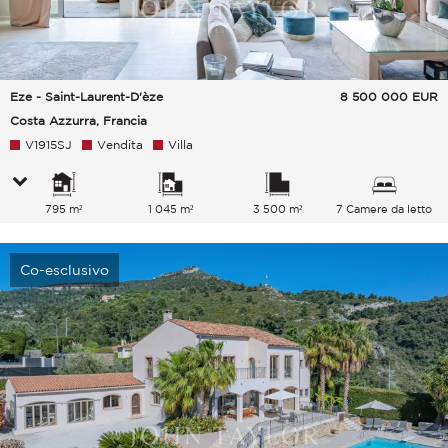
Eze - Saint-Laurent-D'èze
8 500 000
EUR
Costa Azzurra, Francia
V1915SJ
Vendita
Villa
795 m²
1 045 m²
3 500 m²
7 Camere da letto
Co-esclusivo