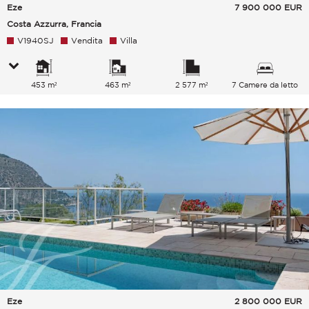
Eze
7 900 000
EUR
Costa Azzurra, Francia
V1940SJ
Vendita
Villa
453 m²
463 m²
2 577 m²
7 Camere da letto
Eze
2 800 000
EUR