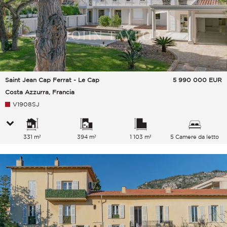
Saint Jean Cap Ferrat - Le Cap
5 990 000
EUR
Costa Azzurra, Francia
V1908SJ
331 m²
394 m²
1 103 m²
5 Camere da letto