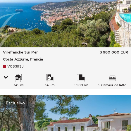
Villefranche Sur Mer
3 980 000
EUR
Costa Azzurra, Francia
V0839SJ
345 m²
345 m²
1 900 m²
5 Camere da letto
Esclusivo