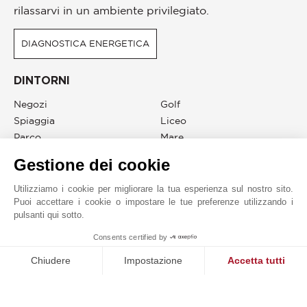
rilassarvi in un ambiente privilegiato.
DIAGNOSTICA ENERGETICA
DINTORNI
Negozi
Golf
Spiaggia
Liceo
Parco
Mare
Tennis
Lago
Gestione dei cookie
Utilizziamo i cookie per migliorare la tua esperienza sul nostro sito.
Puoi accettare i cookie o impostare le tue preferenze utilizzando i
pulsanti qui sotto.
JOHN TAYLOR MOUGINS
1
Consents certified by
MAKE ENQUIRY
Chiudere
Impostazione
Accetta tutti
Piattaforma di Gestione del Consenso: Personalizza le tue opzi
Axeptio consent
La nostra piattaforma ti consente di personalizzare e gestire le