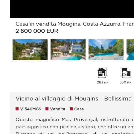
Casa in vendita Mougins, Costa Azzurra, Fra
2 600 000
EUR
263 m²
330 m²
Vicino al villaggio di Mougins - Bellissima
V1540MGS
Vendita
Casa
Questo magnifico Mas Provençal, ristrutturato
paesaggistico con piscina a sfioro, che offre un amb
Dispone di un bell'ingresso, di un conforte