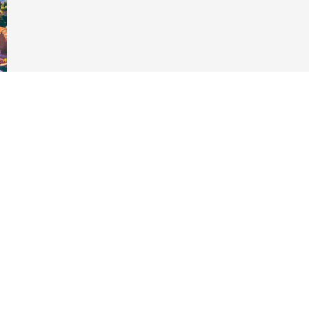
pzioni
 le tue impostazioni sulla privacy, garantendo la conformità alle
l sito web GeoHazards.
georisques.gouv.fr