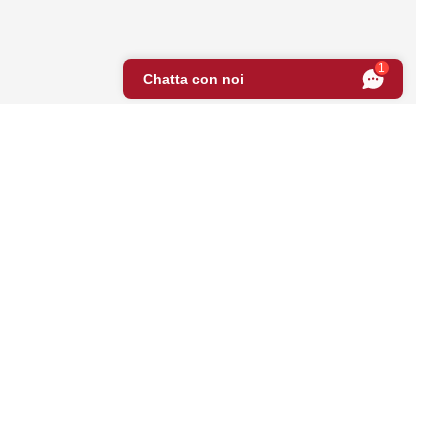
 normative. Personalizza le tue preferenze per controllare come l
1
Chatta con noi