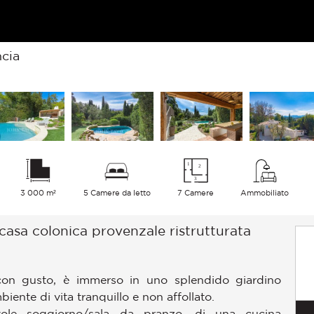
ncia
3 000 m²
5 Camere da letto
7 Camere
Ammobiliato
 casa colonica provenzale ristrutturata
 con gusto, è immerso in uno splendido giardino
iente di vita tranquillo e non affollato.
vole soggiorno/sala da pranzo, di una cucina