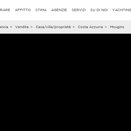
RARE
AFFITTO
STIMA
AGENZIE
SERVIZI
SU DI NOI
YACHTIN
ancia
>
Vendita
>
Casa/villa/proprietà
>
Costa Azzurra
>
Mougins