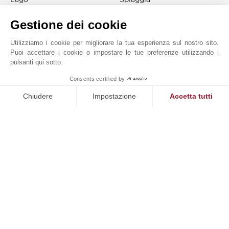
Liceo
Stazione
Gestione dei cookie
Mare
Tennis
Negozi
Utilizziamo i cookie per migliorare la tua esperienza sul nostro sito.
Puoi accettare i cookie o impostare le tue preferenze utilizzando i
pulsanti qui sotto.
1
Consents certified by
JOHN TAYLOR MOUGINS
MAKE ENQUIRY
Chiudere
Impostazione
Accetta tutti
Piattaforma di Gestione del Consenso: Personalizza le tue opzi
Axeptio consent
La nostra piattaforma ti consente di personalizzare e gestire le
Richiesta online