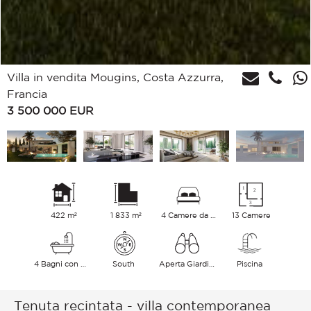
Villa in vendita Mougins, Costa Azzurra,
Francia
3 500 000
EUR
422 m²
1 833 m²
4 Camere da letto
13 Camere
4 Bagni con vasca
South
Aperta Giardino
Piscina
Tenuta recintata - villa contemporanea