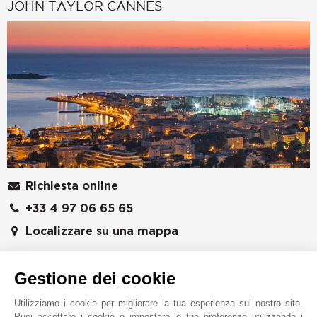
JOHN TAYLOR CANNES
Richiesta online
+33 4 97 06 65 65
Localizzare su una mappa
JOHN TAYLOR SAS
Gestione dei cookie
6 rue Frédéric Amouretti
06400
CANNES
Utilizziamo i cookie per migliorare la tua esperienza sul nostro sito.
Alpes-Maritimes
,
FRANCIA
Puoi accettare i cookie o impostare le tue preferenze utilizzando i