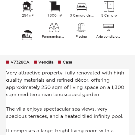
254 m²
1 300 m²
3 Camere da letto
5 Camere
Panoramica Mare
Piscina
Aria condizionata
V7328CA
Vendita
Casa