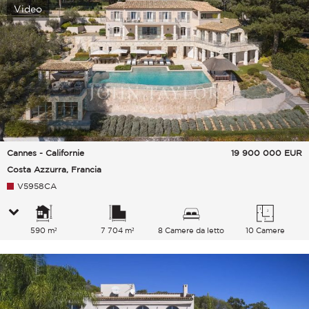
Video
Cannes - Californie
19 900 000
EUR
Costa Azzurra, Francia
V5958CA
590 m²
7 704 m²
8 Camere da letto
10 Camere