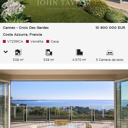
Cannes - Croix Des Gardes
10 900 000
EUR
Costa Azzurra, Francia
V7239CA
Vendita
Casa
538 m²
538 m²
4 570 m²
5 Camere da letto