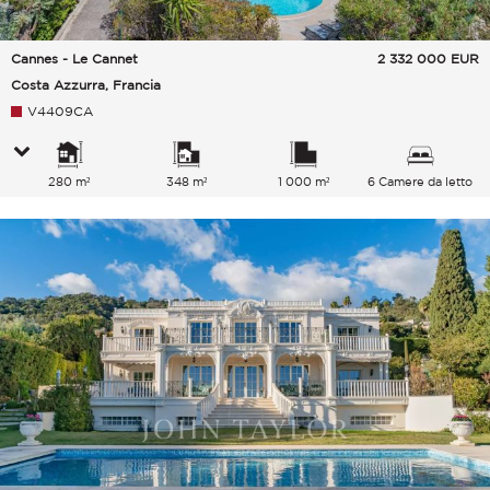
Cannes - Le Cannet
2 332 000
EUR
Costa Azzurra, Francia
V4409CA
280 m²
348 m²
1 000 m²
6 Camere da letto