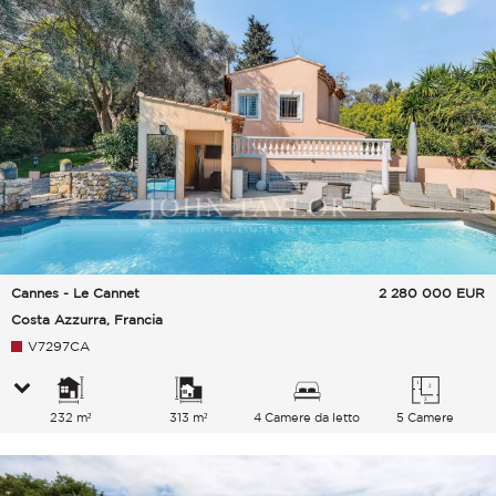
Cannes - Le Cannet
2 280 000
EUR
Costa Azzurra, Francia
V7297CA
232 m²
313 m²
4 Camere da letto
5 Camere