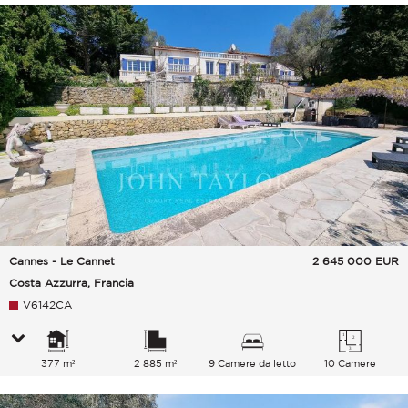
Cannes - Le Cannet
2 645 000
EUR
Costa Azzurra, Francia
V6142CA
377 m²
2 885 m²
9 Camere da letto
10 Camere