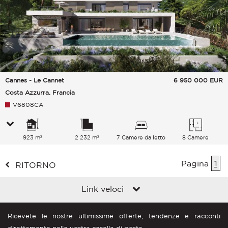
Cannes - Le Cannet
6 950 000
EUR
Costa Azzurra, Francia
V6808CA
923 m²
2 232 m²
7 Camere da letto
8 Camere
Pagina
1
RITORNO
Link veloci
Ricevete le nostre ultimissime offerte, tendenze e racconti