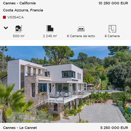
Cannes - Californie
10 250 000
EUR
Costa Azzurra, Francia
V5354CA
500 m²
2 245 m²
6 Camere da letto
8 Camere
Cannes - Le Cannet
5 250 000
EUR