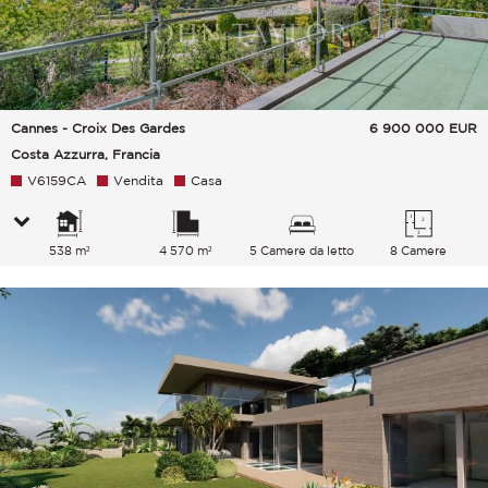
Cannes - Croix Des Gardes
6 900 000
EUR
Costa Azzurra, Francia
V6159CA
Vendita
Casa
538 m²
4 570 m²
5 Camere da letto
8 Camere