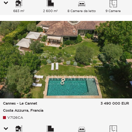
683 m²
2 600 m²
8 Camere da letto
9 Camere
Cannes - Le Cannet
3 490 000
EUR
Costa Azzurra, Francia
V7126CA