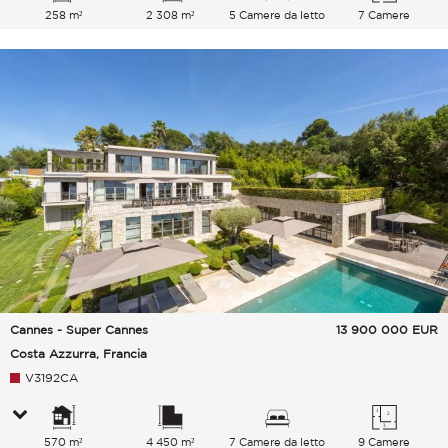
258 m²
2 308 m²
5 Camere da letto
7 Camere
Cannes - Super Cannes
13 900 000
EUR
Costa Azzurra, Francia
V3192CA
570 m²
4 450 m²
7 Camere da letto
9 Camere