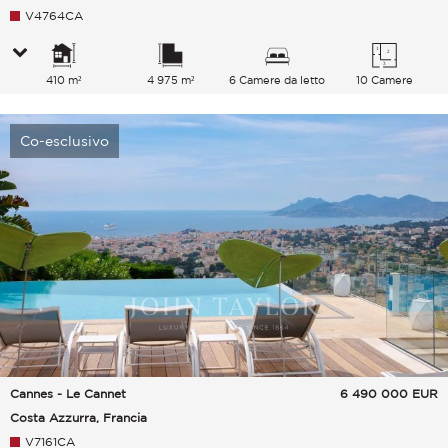
V4764CA
410 m²
4 975 m²
6 Camere da letto
10 Camere
Co-esclusivo
Cannes - Le Cannet
6 490 000
EUR
Costa Azzurra, Francia
V7161CA