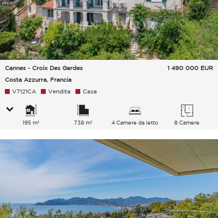
Cannes - Croix Des Gardes
1 490 000
EUR
Costa Azzurra, Francia
V7121CA
Vendita
Casa
195 m²
738 m²
4 Camere da letto
8 Camere