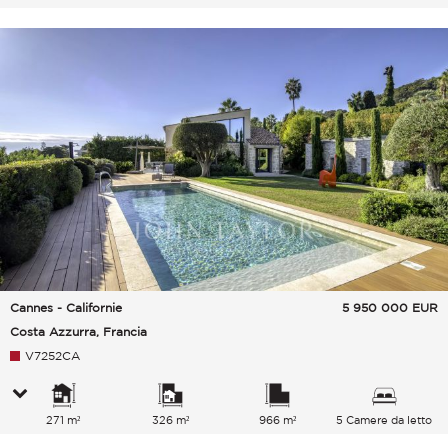
Cannes - Californie
5 950 000
EUR
Costa Azzurra, Francia
V7252CA
271 m²
326 m²
966 m²
5 Camere da letto