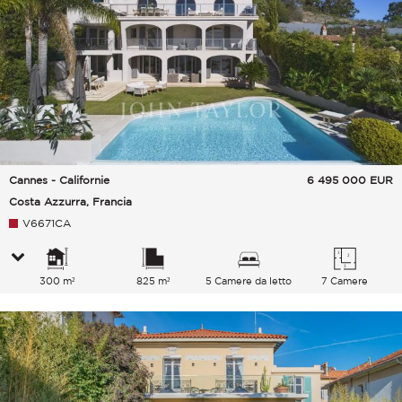
Cannes - Californie
6 495 000
EUR
Costa Azzurra, Francia
V6671CA
300 m²
825 m²
5 Camere da letto
7 Camere