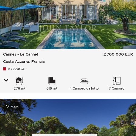
Cannes - Le Cannet
2 700 000
EUR
Costa Azzurra, Francia
V7224CA
276 m²
616 m²
4 Camere da letto
7 Camere
Video