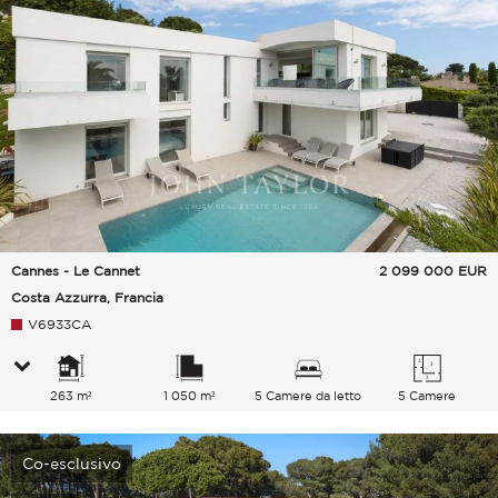
Cannes - Le Cannet
2 099 000
EUR
Costa Azzurra, Francia
V6933CA
263 m²
1 050 m²
5 Camere da letto
5 Camere
Co-esclusivo