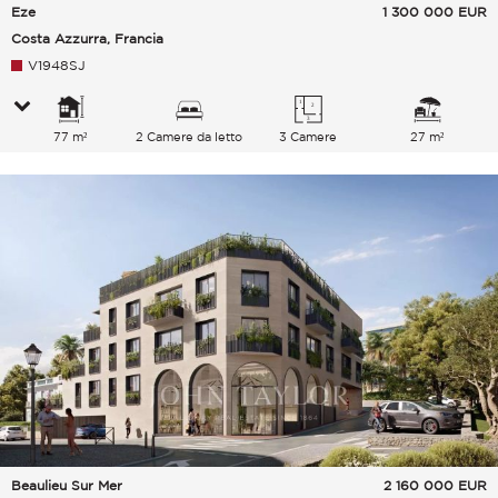
Eze
1 300 000
EUR
Costa Azzurra, Francia
V1948SJ
77 m²
2 Camere da letto
3 Camere
27 m²
Beaulieu Sur Mer
2 160 000
EUR