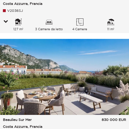
Costa Azzurra, Francia
V2036SJ
127 m²
3 Camere da letto
4 Camere
11 m²
Beaulieu Sur Mer
830 000
EUR
Costa Azzurra, Francia