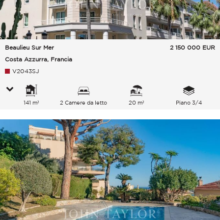
Beaulieu Sur Mer
2 150 000
EUR
Costa Azzurra, Francia
V2043SJ
141 m²
2 Camere da letto
20 m²
Piano 3/4