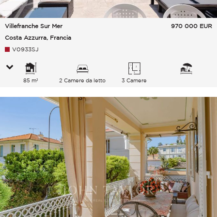
Villefranche Sur Mer
970 000
EUR
Costa Azzurra, Francia
V0933SJ
85 m²
2 Camere da letto
3 Camere