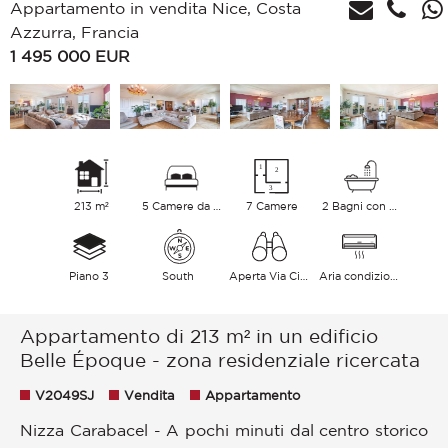
Appartamento in vendita Nice, Costa
Azzurra, Francia
1 495 000
EUR
213 m²
5 Camere da letto
7 Camere
2 Bagni con vasca
Piano 3
South
Aperta Via Città
Aria condizionata
Appartamento di 213 m² in un edificio
Belle Époque - zona residenziale ricercata
V2049SJ
Vendita
Appartamento
Nizza Carabacel - A pochi minuti dal centro storico