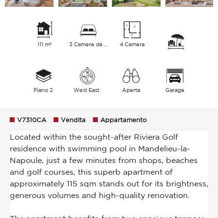
111 m²
3 Camere da letto
4 Camere
Piano 2
West East
Aperta
Garage
V7310CA
Vendita
Appartamento