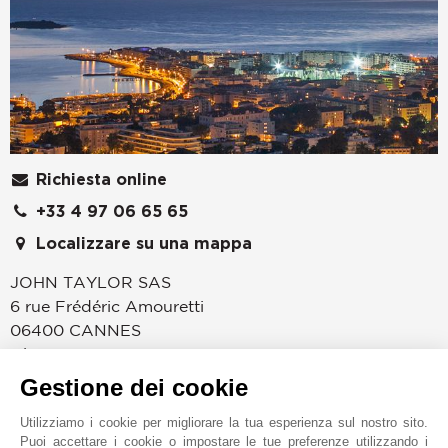
Richiesta online
+33 4 97 06 65 65
Localizzare su una mappa
JOHN TAYLOR SAS
6 rue Frédéric Amouretti
06400
CANNES
Alpes-Maritimes
,
FRANCIA
Gestione dei cookie
Da quando Lord Brougham la scoprì nel 1834, Cannes
è diventata una meta ricercata per il suo clima, il suo
Utilizziamo i cookie per migliorare la tua esperienza sul nostro sito.
stile di vita rilassato, i suoi prestigiosi congressi ed il
Puoi accettare i cookie o impostare le tue preferenze utilizzando i