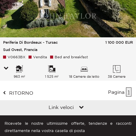
Periferia Di Bordeaux - Tursac
1 100 000
EUR
Sud Ovest, Francia
V0663BX
Vendita
Bed and breakfast
963 m²
1 525 m²
18 Camere da letto
38 Camere
Pagina
1
RITORNO
Link veloci
Ricevete le nostre ultimissime offerte, tendenze e racconti
direttamente nella vostra casella di posta