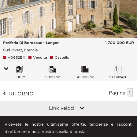
Periferia Di Bordeaux - Langon
1 700 000
EUR
Sud Ovest, Francia
V0652BX
Vendita
Castello
1 500 m²
3 000 m²
30 000 m²
30 Camere
Pagina
1
RITORNO
Link veloci
Ricevete le nostre ultimissime offerte, tendenze e racconti
direttamente nella vostra casella di posta