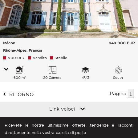
Mâcon
949 000
EUR
Rhône-Alpes, Francia
V0010LY
Vendita
Stabile
600 m²
20 Camere
4°/3
South
Pagina
1
RITORNO
Link veloci
Ricevete le nostre ultimissime offerte, tendenze e racconti
direttamente nella vostra casella di posta