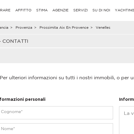
RARE
AFFITTO
STIMA
AGENZIE
SERVIZI
SU DI NOI
YACHTIN
ancia
>
Provenza
>
Prossimita Aix En Provence
>
Venelles
– CONTATTI
Per ulteriori informazioni su tutti i nostri immobili, o per u
nformazioni personali
Inform