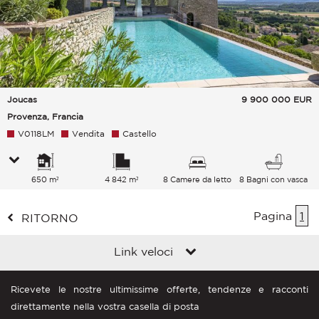
Joucas
9 900 000
EUR
Provenza, Francia
V0118LM
Vendita
Castello
650 m²
4 842 m²
8 Camere da letto
8 Bagni con vasca
Pagina
1
RITORNO
Link veloci
Ricevete le nostre ultimissime offerte, tendenze e racconti
direttamente nella vostra casella di posta