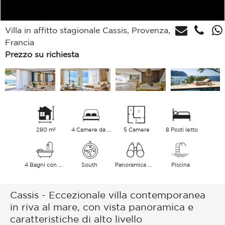
Villa in affitto stagionale Cassis, Provenza,
Francia
Prezzo su richiesta
280 m²
4 Camere da letto
5 Camere
8 Posti letto
4 Bagni con vasca
South
Panoramica Mare
Piscina
Cassis - Eccezionale villa contemporanea
in riva al mare, con vista panoramica e
caratteristiche di alto livello