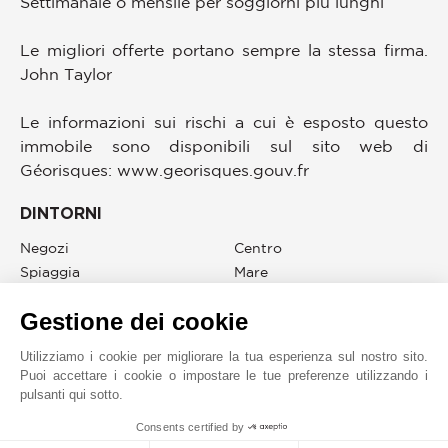
Settimanale o mensile per soggiorni più lunghi
Le migliori offerte portano sempre la stessa firma.
John Taylor
Le informazioni sui rischi a cui è esposto questo
immobile sono disponibili sul sito web di
Géorisques: www.georisques.gouv.fr
DINTORNI
Negozi
Centro
Spiaggia
Mare
Gestione dei cookie
Utilizziamo i cookie per migliorare la tua esperienza sul nostro sito.
JOHN TAYLOR AIX-EN-PROVENCE
Puoi accettare i cookie o impostare le tue preferenze utilizzando i
pulsanti qui sotto.
1
Consents certified by
MAKE ENQUIRY