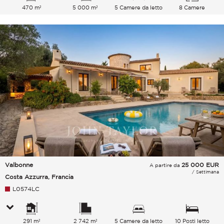
470 m²
5 000 m²
5 Camere da letto
8 Camere
Valbonne
25 000
EUR
A partire da
/ Settimana
Costa Azzurra, Francia
L0574LC
291 m²
2 742 m²
5 Camere da letto
10 Posti letto