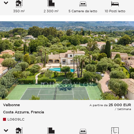
350 m²
2 300 m²
5 Camere da letto
10 Posti letto
Valbonne
25 000
EUR
A partire da
/ Settimana
Costa Azzurra, Francia
L0609LC