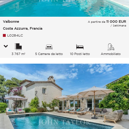
Valbonne
11 000
EUR
A partire da
/ Settimana
Costa Azzurra, Francia
L0284LC
3 767 m²
5 Camere da letto
10 Posti letto
Ammobiliato