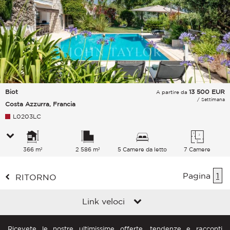
Biot
13 500
EUR
A partire da
/ Settimana
Costa Azzurra, Francia
L0203LC
366 m²
2 586 m²
5 Camere da letto
7 Camere
Pagina
1
RITORNO
Link veloci
Ricevete le nostre ultimissime offerte, tendenze e racconti