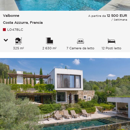
Valbonne
12 500
EUR
A partire da
/ Settimana
Costa Azzurra, Francia
L0478LC
325 m²
2 630 m²
7 Camere da letto
12 Posti letto