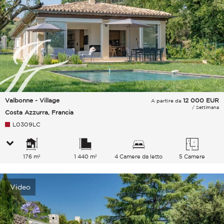
Valbonne - Village
12 000
EUR
A partire da
/ Settimana
Costa Azzurra, Francia
L0309LC
176 m²
1 440 m²
4 Camere da letto
5 Camere
Video