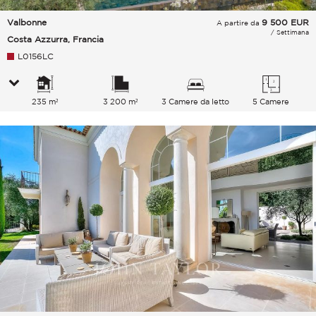
Valbonne
9 500
EUR
A partire da
/ Settimana
Costa Azzurra, Francia
L0156LC
235 m²
3 200 m²
3 Camere da letto
5 Camere