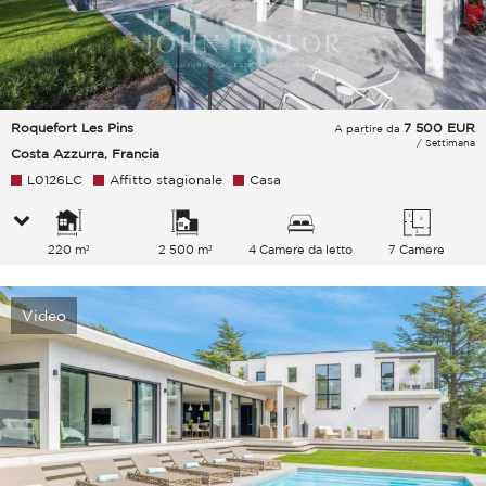
Roquefort Les Pins
7 500
EUR
A partire da
/ Settimana
Costa Azzurra, Francia
L0126LC
Affitto stagionale
Casa
220 m²
2 500 m²
4 Camere da letto
7 Camere
Video