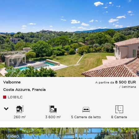
Valbonne
8 500
EUR
A partire da
/ Settimana
Costa Azzurra, Francia
L0181LC
260 m²
3 600 m²
5 Camere da letto
8 Camere
Video