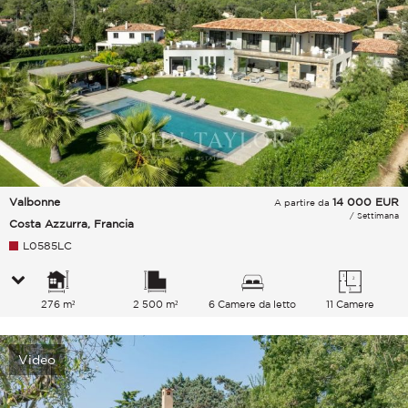
Valbonne
14 000
EUR
A partire da
/ Settimana
Costa Azzurra, Francia
L0585LC
276 m²
2 500 m²
6 Camere da letto
11 Camere
Video