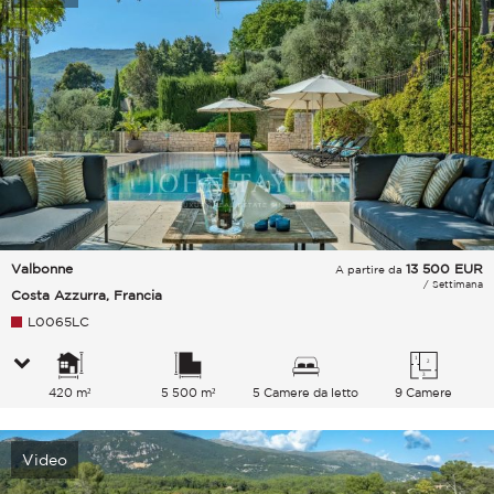
Valbonne
13 500
EUR
A partire da
/ Settimana
Costa Azzurra, Francia
L0065LC
420 m²
5 500 m²
5 Camere da letto
9 Camere
Video