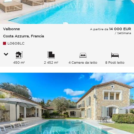
Valbonne
14 000
EUR
A partire da
/ Settimana
Costa Azzurra, Francia
L0608LC
450 m²
2 452 m²
4 Camere da letto
8 Posti letto