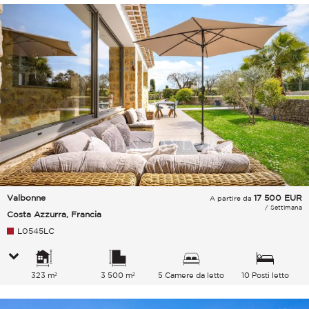
Valbonne
17 500
EUR
A partire da
/ Settimana
Costa Azzurra, Francia
L0545LC
323 m²
3 500 m²
5 Camere da letto
10 Posti letto