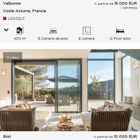
Valbonne
15 000
EUR
A partire da
/ Settimana
Costa Azzurra, Francia
L0032LC
400 m²
6 Camere da letto
8 Camere
12 Posti letto
Video
Biot
10 000
EUR
A partire da