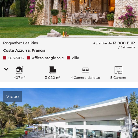
Roquefort Les Pins
13 000
EUR
A partire da
/ Settimana
Costa Azzurra, Francia
L0573LC
Affitto stagionale
Villa
407 m²
3 080 m²
4 Camere da letto
5 Camere
Video