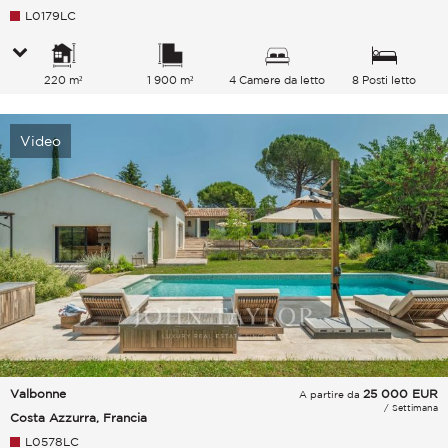
L0179LC
220 m²
1 900 m²
4 Camere da letto
8 Posti letto
Video
Valbonne
25 000
EUR
A partire da
/ Settimana
Costa Azzurra, Francia
L0578LC