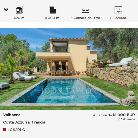
420 m²
4 000 m²
5 Camere da letto
8 Camere
Valbonne
12 000
EUR
A partire da
/ Settimana
Costa Azzurra, Francia
L0620LC