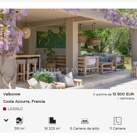
Valbonne
13 500
EUR
A partire da
/ Settimana
Costa Azzurra, Francia
L0331LC
391 m²
16 325 m²
5 Camere da letto
11 Camere