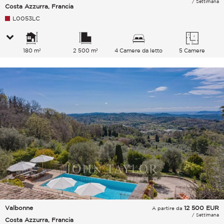
/ Settimana
Costa Azzurra, Francia
L0053LC
180 m²
2 500 m²
4 Camere da letto
5 Camere
Valbonne
12 500
EUR
A partire da
/ Settimana
Costa Azzurra, Francia