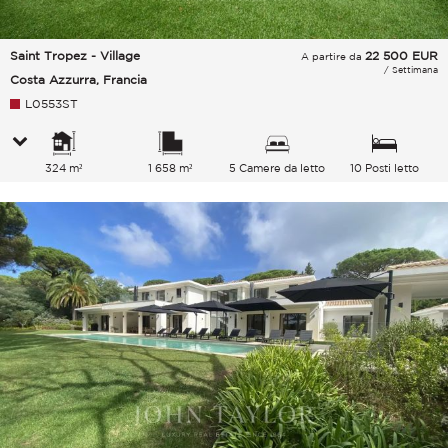
Saint Tropez - Village
22 500
EUR
A partire da
/ Settimana
Costa Azzurra, Francia
L0553ST
324 m²
1 658 m²
5 Camere da letto
10 Posti letto