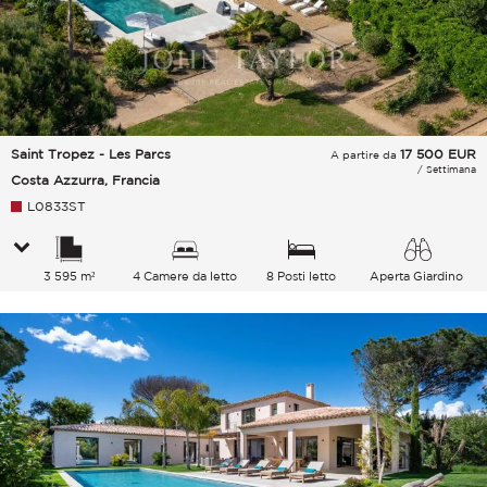
Saint Tropez - Les Parcs
17 500
EUR
A partire da
/ Settimana
Costa Azzurra, Francia
L0833ST
3 595 m²
4 Camere da letto
8 Posti letto
Aperta Giardino