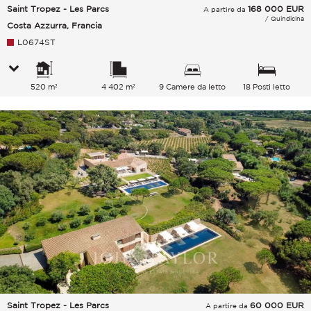
Saint Tropez - Les Parcs
168 000
EUR
A partire da
/ Quindicina
Costa Azzurra, Francia
L0674ST
520 m²
4 402 m²
9 Camere da letto
18 Posti letto
Saint Tropez - Les Parcs
60 000
EUR
A partire da