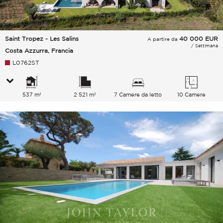
Saint Tropez - Les Salins
40 000
EUR
A partire da
/ Settimana
Costa Azzurra, Francia
L0762ST
537 m²
2 521 m²
7 Camere da letto
10 Camere