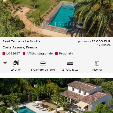
Saint Tropez - La Moutte
25 000
EUR
A partire da
/ Settimana
Costa Azzurra, Francia
L0826ST
Affitto stagionale
Proprietà
240 m²
6 Camere da letto
12 Posti letto
Piscina