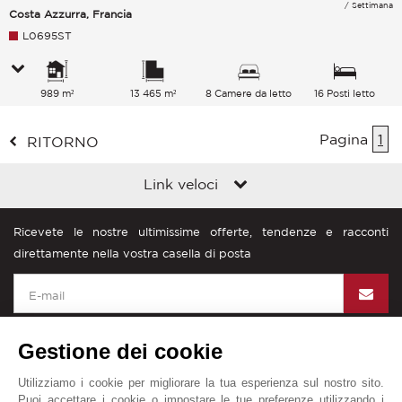
/ Settimana
Costa Azzurra, Francia
L0695ST
989 m²
13 465 m²
8 Camere da letto
16 Posti letto
Pagina
1
RITORNO
Link veloci
Ricevete le nostre ultimissime offerte, tendenze e racconti
direttamente nella vostra casella di posta
Gestione dei cookie
Utilizziamo i cookie per migliorare la tua esperienza sul nostro sito.
John Taylor nel mondo
Puoi accettare i cookie o impostare le tue preferenze utilizzando i