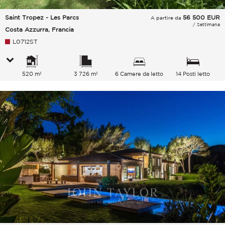
Saint Tropez - Les Parcs
56 500
EUR
A partire da
/ Settimana
Costa Azzurra, Francia
L0712ST
520 m²
3 726 m²
6 Camere da letto
14 Posti letto