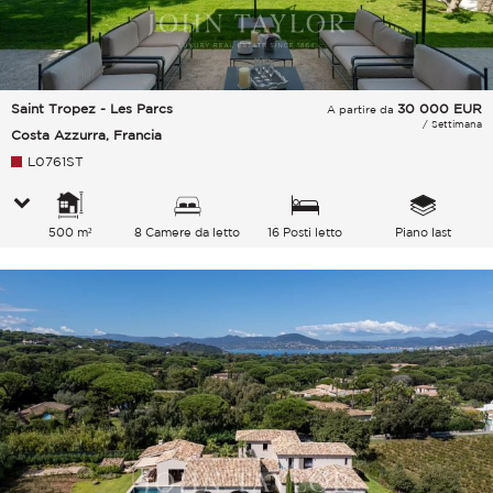
Saint Tropez - Les Parcs
30 000
EUR
A partire da
/ Settimana
Costa Azzurra, Francia
L0761ST
500 m²
8 Camere da letto
16 Posti letto
Piano last