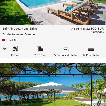
Saint Tropez - Les Salins
22 500
EUR
A partire da
/ Settimana
Costa Azzurra, Francia
L0741ST
180 m²
2 000 m²
5 Camere da letto
12 Posti letto