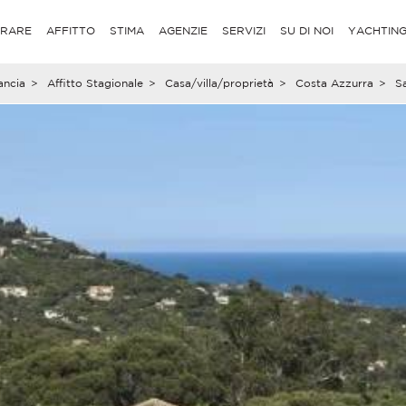
RARE
AFFITTO
STIMA
AGENZIE
SERVIZI
SU DI NOI
YACHTIN
ancia
>
Affitto Stagionale
>
Casa/villa/proprietà
>
Costa Azzurra
>
Sa