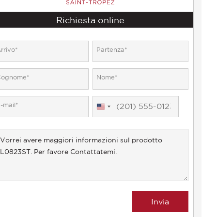
Richiesta online
United
States
+1