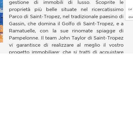
gestione di immobili di lusso. Scoprite le
proprietà più belle situate nel ricercatissimo
Le 
Parco di Saint-Tropez, nel tradizionale paesino di
qua
Gassin, che domina il Golfo di Saint-Tropez, e a
Ramatuelle, con la sue rinomate spiagge di
pzioni
Pampelonne. Il team John Taylor di Saint-Tropez
 le tue impostazioni sulla privacy, garantendo la conformità alle
vi garantisce di realizzare al meglio il vostro
progetto immobiliare: che si tratti di acquistare
e
una proprietà sul mare, affittare una villa di lusso
con un'eccezionale vista sulla costa di
Canoubiers Bay o semplicemente di approfittare
della nostra gestione annuale del vostro
immobile. Ad un'ora di strada dall'aeroporto
internazionale di Nizza & a 20 minuti
dall'aeroporto privato di la Môle, Saint-Tropez è
sempre stata e sempre sarà un approdo
esclusivo, con l'autenticità di un antico paesino, i
suoi ristoranti mediterranei, il fascino dell'antico
mercato provenzale e le lunghissime spiagge