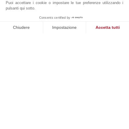
Puoi accettare i cookie o impostare le tue preferenze utilizzando i
pulsanti qui sotto.
Le informazioni sui rischi a cui è esposta questa
proprietà sono disponibili sul sito web di
Consents certified by
MAKE ENQUIRY
Géorisques: www.georisques.gouv.fr.
Chiudere
Impostazione
Accetta tutti
Piattaforma di Gestione del Consenso: Personalizza le tue opzi
Axeptio consent
DIAGNOSTICA ENERGETICA
La nostra piattaforma ti consente di personalizzare e gestire le
DINTORNI
Aeroporto
Negozi
Autostrada
Ospedale/Clinica
Centro
Piste Da Sci
Cinema
Porto
Golf
Spiaggia
Liceo
Supermercato
Mare
Tennis
Medico