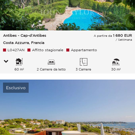
Antibes - Cap-d'Antibes
1 680
EUR
A partire da
/ Settimana
Costa Azzurra, Francia
L0427AN
Affitto stagionale
Appartamento
60 m²
2 Camere da letto
3 Camere
30 m²
Esclusivo