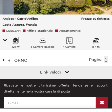
Antibes - Cap-d'Antibes
Prezzo su richiesta
Costa Azzurra, Francia
L0503AN
Affitto stagionale
Appartamento
121 m²
3 Camere da letto
4 Camere
137 m²
Pagina
1
RITORNO
Link veloci
Ricevete le nostre ultimissime offerte, tendenze e racconti
direttamente nella vostra casella di posta