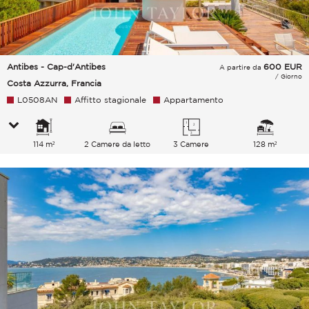
Antibes - Cap-d'Antibes
600
EUR
A partire da
/ Giorno
Costa Azzurra, Francia
L0508AN
Affitto stagionale
Appartamento
114 m²
2 Camere da letto
3 Camere
128 m²