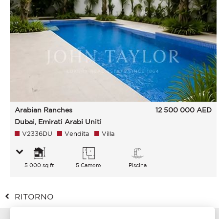
Arabian Ranches
12 500 000
AED
Dubai, Emirati Arabi Uniti
V2336DU
Vendita
Villa
5 000 sq ft
5 Camere
Piscina
RITORNO