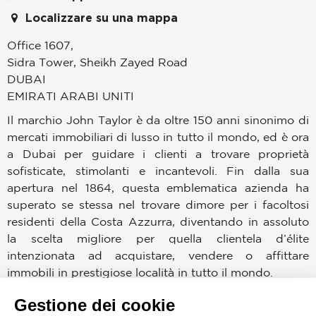
Localizzare su una mappa
Office 1607,
Sidra Tower, Sheikh Zayed Road
DUBAI
EMIRATI ARABI UNITI
Il marchio John Taylor è da oltre 150 anni sinonimo di
mercati immobiliari di lusso in tutto il mondo, ed è ora
a Dubai per guidare i clienti a trovare proprietà
sofisticate, stimolanti e incantevoli. Fin dalla sua
apertura nel 1864, questa emblematica azienda ha
superato se stessa nel trovare dimore per i facoltosi
residenti della Costa Azzurra, diventando in assoluto
la scelta migliore per quella clientela d’élite
intenzionata ad acquistare, vendere o affittare
immobili in prestigiose località in tutto il mondo.
Gestione dei cookie
Dubai è uno dei mercati più appetibili, quindi era