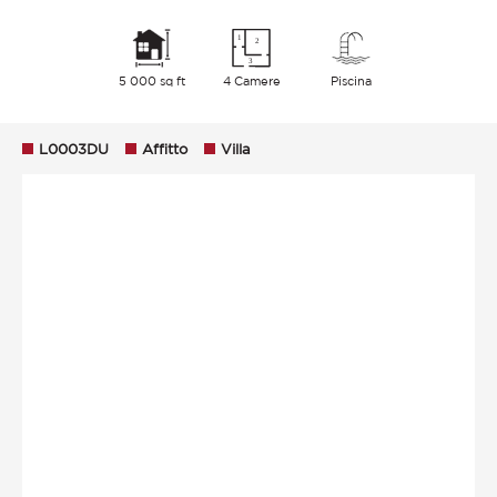
5 000 sq ft
4 Camere
Piscina
L0003DU
Affitto
Villa