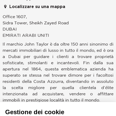
Localizzare su una mappa
Office 1607,
Sidra Tower, Sheikh Zayed Road
DUBAI
EMIRATI ARABI UNITI
Il marchio John Taylor è da oltre 150 anni sinonimo di
mercati immobiliari di lusso in tutto il mondo, ed è ora
a Dubai per guidare i clienti a trovare proprietà
sofisticate, stimolanti e incantevoli. Fin dalla sua
apertura nel 1864, questa emblematica azienda ha
superato se stessa nel trovare dimore per i facoltosi
residenti della Costa Azzurra, diventando in assoluto
la scelta migliore per quella clientela d’élite
intenzionata ad acquistare, vendere o affittare
immobili in prestigiose località in tutto il mondo.
Gestione dei cookie
Dubai è uno dei mercati più appetibili, quindi era