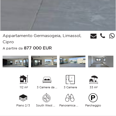
Appartamento Germasogeia, Limassol,
Cipro
877 000
EUR
A partire da
112 m²
3 Camere da letto
3 Camere
33 m²
Piano 2/3
South West East
Panoramica Città Mare
Parcheggio