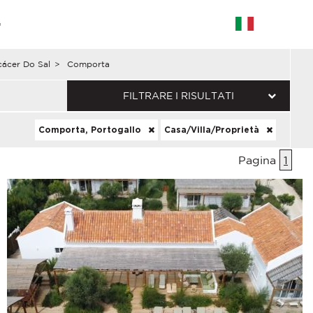
G
cácer Do Sal
>
Comporta
FILTRARE I RISULTATI
Comporta, Portogallo
Casa/Villa/Proprietà
Pagina
1