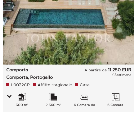
Comporta
11 250
EUR
A partire da
/ Settimana
Comporta, Portogallo
L0032CP
Affitto stagionale
Casa
300 m²
2 360 m²
6 Camere da
6 Camere
letto