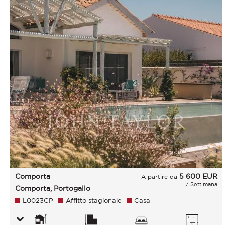
Comporta
5 600
EUR
A partire da
/ Settimana
Comporta, Portogallo
L0023CP
Affitto stagionale
Casa