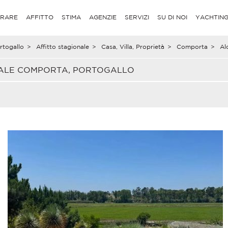
RARE
AFFITTO
STIMA
AGENZIE
SERVIZI
SU DI NOI
YACHTIN
rtogallo
>
Affitto stagionale
>
Casa, Villa, Proprietà
>
Comporta
>
Al
ONALE COMPORTA, PORTOGALLO