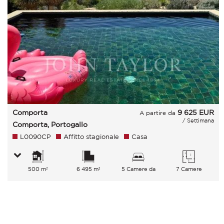
Comporta
9 625
EUR
A partire da
/ Settimana
Comporta, Portogallo
L0090CP
Affitto stagionale
Casa
500 m²
6 495 m²
5 Camere da
7 Camere
letto