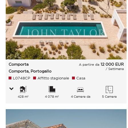
Comporta
12 000
EUR
A partire da
/ Settimana
Comporta, Portogallo
L0748CP
Affitto stagionale
Casa
428 m²
4 078 m²
4 Camere da
5 Camere
letto